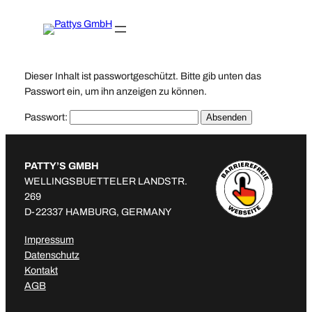
Zum
Inhalt
springen
Dieser Inhalt ist passwortgeschützt. Bitte gib unten das
Passwort ein, um ihn anzeigen zu können.
Passwort:
PATTY’S GMBH
WELLINGSBUETTELER LANDSTR.
269
D-22337 HAMBURG, GERMANY
Impressum
Datenschutz
Kontakt
AGB