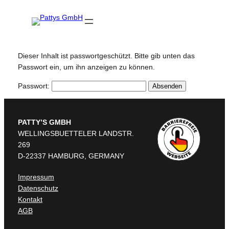
Zum
Inhalt
springen
Dieser Inhalt ist passwortgeschützt. Bitte gib unten das
Passwort ein, um ihn anzeigen zu können.
Passwort:
PATTY’S GMBH
WELLINGSBUETTELER LANDSTR.
269
D-22337 HAMBURG, GERMANY
Impressum
Datenschutz
Kontakt
AGB